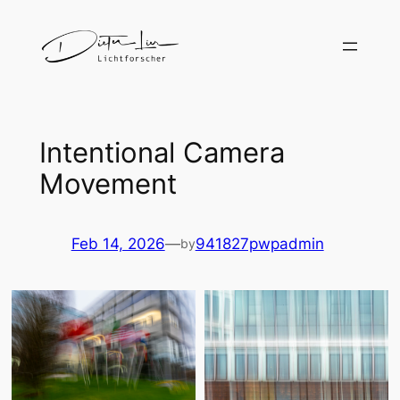
Skip
to
content
Intentional Camera
Movement
Feb 14, 2026
—
941827pwpadmin
by